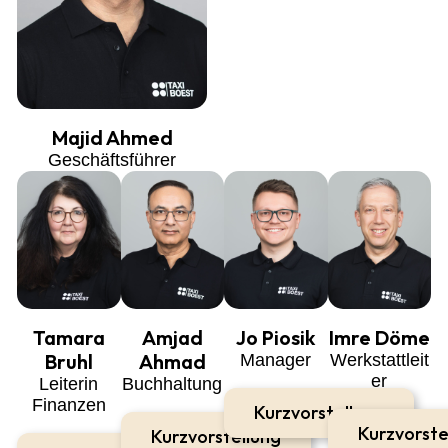
Majid Ahmed
Geschäftsführer
Tamara
Amjad
Jo Piosik
Imre Döme
Bruhl
Ahmad
Manager
Werkstattleit
er
Leiterin
Buchhaltung
Finanzen
Kurzvorstellung
Kurzvorste
Kurzvorstellung